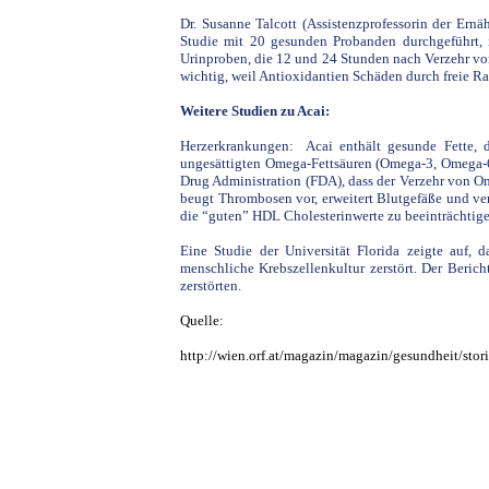
Dr. Susanne Talcott (Assistenzprofessorin der Ern
Studie mit 20 gesunden Probanden durchgeführt, 
Urinproben, die 12 und 24 Stunden nach Verzehr von
wichtig, weil Antioxidantien Schäden durch freie 
Weitere Studien zu Acai:
Herzerkrankungen: Acai enthält gesunde Fette, di
ungesättigten Omega-Fettsäuren (Omega-3, Omega-6
Drug Administration (FDA), dass der Verzehr von Om
beugt Thrombosen vor, erweitert Blutgefäße und ve
die “guten” HDL Cholesterinwerte zu beeinträchtige
Eine Studie der Universität Florida zeigte auf, 
menschliche Krebszellenkultur zerstört. Der Beric
zerstörten.
Quelle:
http://wien.orf.at/magazin/magazin/gesundheit/stor