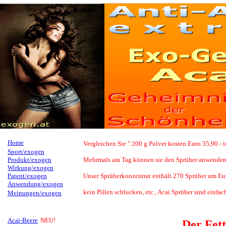
Home
Vergleichen Sie " 200 g Pulver kosten Euro 35,90.- 
Sport/exogen
Produkt/exogen
Mehrmals am Tag können sie den Sprüher anwenden u
Wirkung/exogen
Patent/exogen
Unser Sprüherkonzentrat enthält 270 Sprüher um Eur
Anwendung/exogen
kein Pillen schlucken, etc., Acai Sprüher sind einfa
Meinungen/exogen
Acai-Beere
NEU!
Der Fett